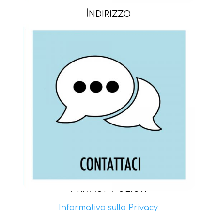
Indirizzo
Area Science Park, Padriciano 99, Trieste
Codaq S.r.l.s P.IVA: 01253500324
Telefono
+39 3351436454
Email
info@codaq.it
Privacy Policy:
Informativa sulla Privacy